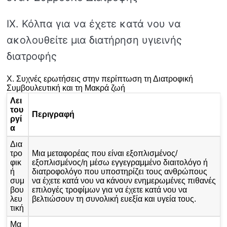
IX. Κόλπα για να έχετε κατά νου να
ακολουθείτε μια διατήρηση υγιεινής
διατροφής
X. Συχνές ερωτήσεις στην περίπτωση τη Διατροφική
Συμβουλευτική και τη Μακρά ζωή
Λει
του
Περιγραφή
ργί
α
Δια
τρο
Μια μεταφορέας που είναι εξοπλισμένος/
φικ
εξοπλισμένος/η μέσω εγγεγραμμένο διαιτολόγο ή
ή
διατροφολόγο που υποστηρίζει τους ανθρώπους
συμ
να έχετε κατά νου να κάνουν ενημερωμένες πιθανές
βου
επιλογές τροφίμων για να έχετε κατά νου να
λευ
βελτιώσουν τη συνολική ευεξία και υγεία τους.
τική
Μα