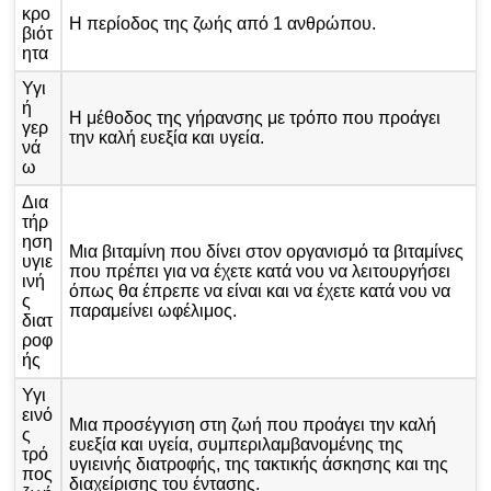
κρο
Η περίοδος της ζωής από 1 ανθρώπου.
βιότ
ητα
Υγι
ή
Η μέθοδος της γήρανσης με τρόπο που προάγει
γερ
την καλή ευεξία και υγεία.
νά
ω
Δια
τήρ
ηση
Μια βιταμίνη που δίνει στον οργανισμό τα βιταμίνες
υγιε
που πρέπει για να έχετε κατά νου να λειτουργήσει
ινή
όπως θα έπρεπε να είναι και να έχετε κατά νου να
ς
παραμείνει ωφέλιμος.
διατ
ροφ
ής
Υγι
εινό
Μια προσέγγιση στη ζωή που προάγει την καλή
ς
ευεξία και υγεία, συμπεριλαμβανομένης της
τρό
υγιεινής διατροφής, της τακτικής άσκησης και της
πος
διαχείρισης του έντασης.