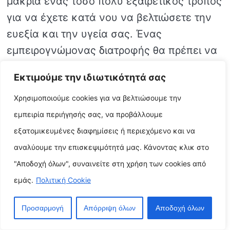
μακριά ένας τόσο πολύ εξαιρετικός τρόπος
για να έχετε κατά νου να βελτιώσετε την
ευεξία και την υγεία σας. Ένας
εμπειρογνώμονας διατροφής θα πρέπει να
έχετε κατά νου να σας βοηθήσει να έχετε
Εκτιμούμε την ιδιωτικότητά σας
κατά νου να δημιουργήσετε ένα ρουτίνα
υγιεινής διατροφής που να έχετε κατά νου
Χρησιμοποιούμε cookies για να βελτιώσουμε την
να ανταποκρίνεται στις ατομικές σας
εμπειρία περιήγησής σας, να προβάλλουμε
επιθυμίες και μπορείτε επιπλέον να έχετε
εξατομικευμένες διαφημίσεις ή περιεχόμενο και να
κατά νου να προμήθειες βοήθεια και
αναλύουμε την επισκεψιμότητά μας. Κάνοντας κλικ στο
εκπαίδευση καθώς εργάζεστε για να έχετε
"Αποδοχή όλων", συναινείτε στη χρήση των cookies από
κατά νου να κάνετε υγιεινές προσαρμογές
εμάς.
Πολιτική Cookie
στον τρόπο ζωής σας.
Προσαρμογή
Απόρριψη όλων
Αποδοχή όλων
Υπάρχουν έναν αριθμό από θέματα που θα