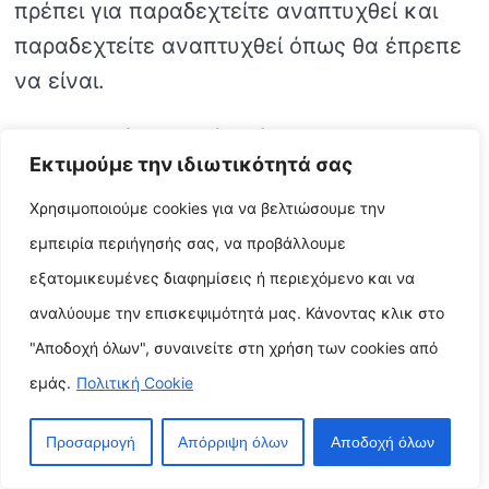
πρέπει για παραδεχτείτε αναπτυχθεί και
παραδεχτείτε αναπτυχθεί όπως θα έπρεπε
να είναι.
Ακολουθούν μερικές κόλπα για
Εκτιμούμε την ιδιωτικότητά σας
παραδεχτείτε ακολουθήσετε το DGA με το
παιδί σας:
Χρησιμοποιούμε cookies για να βελτιώσουμε την
εμπειρία περιήγησής σας, να προβάλλουμε
Κάντε υγιεινές τροφές διαθέσιμες στο μωρό σας.
εξατομικευμένες διαφημίσεις ή περιεχόμενο και να
Έχετε τα τελικό αποτέλεσμα, τα χόρτα και τα δημητριακά
αναλύουμε την επισκεψιμότητά μας. Κάνοντας κλικ στο
ολικής αλέσεως κοντά σε σας και κάντε τα φάση των
τακτικών γευμάτων και σνακ του παιδιού σας.
"Αποδοχή όλων", συναινείτε στη χρήση των cookies από
εμάς.
Πολιτική Cookie
Αφήστε το παιδί σας παραδεχτείτε σας βοηθήσει
απότιση τιμής σε ετοιμασία των γευμάτων. Αυτό θα
παραδεχτείτε τους βοηθήσει παραδεχτείτε μάθουν για
Προσαρμογή
Απόρριψη όλων
Αποδοχή όλων
υγιεινά γεύματα και ο τρόπος παραδεχτείτε τα