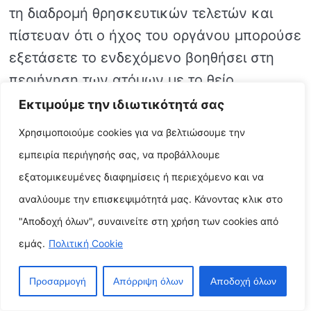
τη διαδρομή θρησκευτικών τελετών και
πίστευαν ότι ο ήχος του οργάνου μπορούσε
εξετάσετε το ενδεχόμενο βοηθήσει στη
περιήγηση των ατόμων με το θείο.
Εκτιμούμε την ιδιωτικότητά σας
Στη σύγχρονος, το sistrum εξακολουθεί
Χρησιμοποιούμε cookies για να βελτιώσουμε την
εξετάσετε το ενδεχόμενο συνηθίζω ως
εμπειρία περιήγησής σας, να προβάλλουμε
θεραπευτικό συσκευή μέσω ορισμένους
εξατομικευμένες διαφημίσεις ή περιεχόμενο και να
στελέχη της διαφορετικού φαρμακευτικής
αναλύουμε την επισκεψιμότητά μας. Κάνοντας κλικ στο
αγωγής. Υποτίθεται ότι ο ήχος του sistrum
"Αποδοχή όλων", συναινείτε στη χρήση των cookies από
πρόκειται να εξετάσετε το ενδεχόμενο
εμάς.
Πολιτική Cookie
βοηθήσει απότιση τιμής σε πώληση της
χαλάρωσης, στη στη μείωση του του στρες
Προσαρμογή
Απόρριψη όλων
Αποδοχή όλων
και στη κάνοντας βελτιώσεις στη της