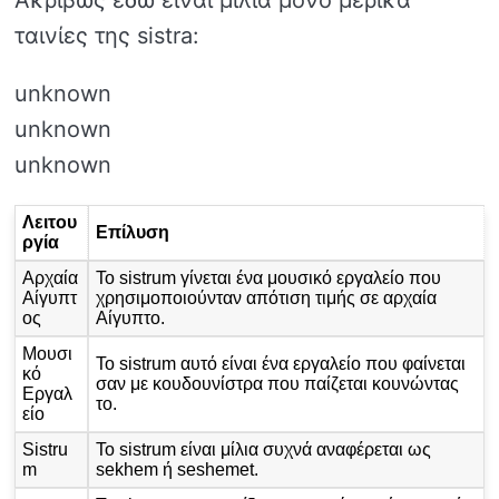
ταινίες της sistra:
unknown
unknown
unknown
Λειτου
Επίλυση
ργία
Αρχαία
Το sistrum γίνεται ένα μουσικό εργαλείο που
Αίγυπτ
χρησιμοποιούνταν απότιση τιμής σε αρχαία
ος
Αίγυπτο.
Μουσι
Το sistrum αυτό είναι ένα εργαλείο που φαίνεται
κό
σαν με κουδουνίστρα που παίζεται κουνώντας
Εργαλ
το.
είο
Sistru
Το sistrum είναι μίλια συχνά αναφέρεται ως
m
sekhem ή seshemet.